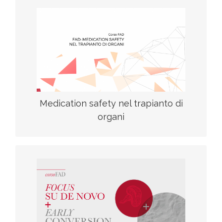
F.A.D
Medication safety nel trapianto di
organi
F.A.D
scarica il programma