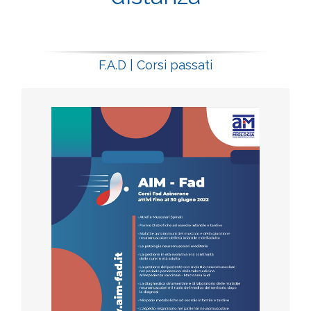
F.A.D | Corsi passati
Iscriviti al corso
scarica la locandina