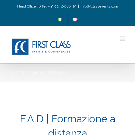
Head Office (It) Tel: +39 02 30066329
|
info@fclassevents.com
formazione a distanza
F.A.D | Formazione a
distanza