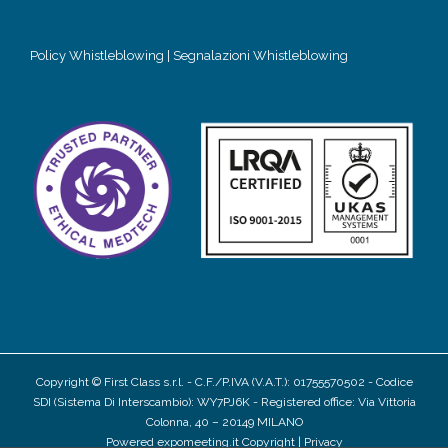
Policy Whistleblowing
|
Segnalazioni Whistleblowing
Copyright © First Class s.r.l. - C.F./P.IVA (V.A.T.): 01755570502 - Codice
SDI (Sistema Di Interscambio): WY7PJ6K - Registered office: Via Vittoria
Colonna, 40 – 20149 MILANO
Powered
expomeeting.it
Copyright
|
Privacy